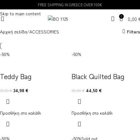
FREE SHIPPING IN GREECE OVER 100€
Skip to navigation
Skip to main content
0
0,00
Αρχική σελίδα
ACCESSORIES
Filters
-50%
-50%
Teddy Bag
Black Quilted Bag
34,98
€
44,50
€
69,95
€
89,00
€
Προσθήκη στο καλάθι
Προσθήκη στο καλάθι
-50%
-50%
Sold out