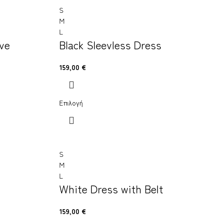
S
M
L
ve
Black Sleevless Dress
159,00
€
Επιλογή
S
M
L
White Dress with Belt
159,00
€