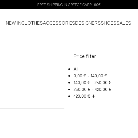
FREE SHIPPING IN GREECE OVER 100€
NEW IN
CLOTHES
ACCESSORIES
DESIGNERS
SHOES
SALES
Price filter
All
0,00
€
-
140,00
€
140,00
€
-
280,00
€
280,00
€
-
420,00
€
420,00
€
+