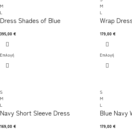
M
M
L
L
Dress Shades of Blue
Wrap Dres
395,00
€
179,00
€
Επιλογή
Επιλογή
S
S
M
M
L
L
Navy Short Sleeve Dress
Blue Navy 
169,00
€
179,00
€