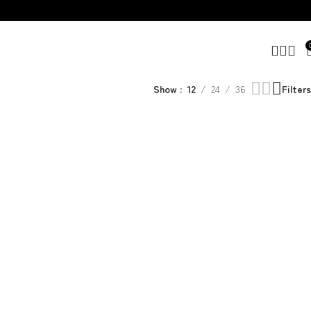
Show
12
24
36
Filters