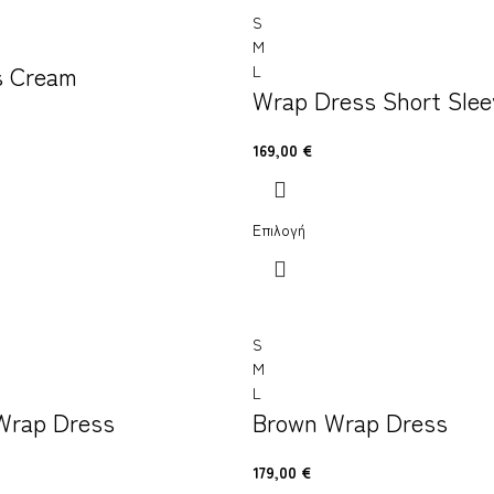
S
M
s Cream
L
Wrap Dress Short Slee
169,00
€
Επιλογή
S
M
L
Wrap Dress
Brown Wrap Dress
179,00
€