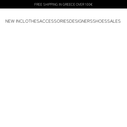
FREE SHIPPING IN GREECE OVER 100€
NEW IN
CLOTHES
ACCESSORIES
DESIGNERS
SHOES
SALES