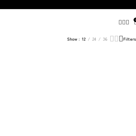
Show
12
24
36
Filters