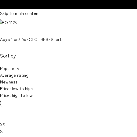
Skip to navigation
Skip to main content
Αρχική σελίδα
CLOTHES
Shorts
Sort by
Popularity
Average rating
Newness
Price: low to high
Price: high to low
XS
S