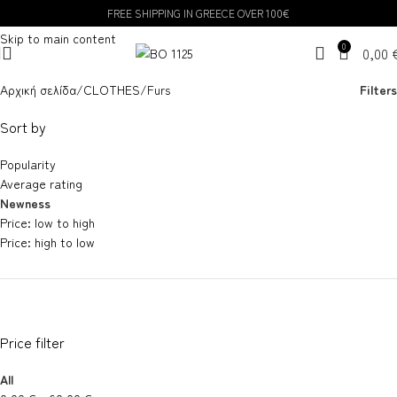
FREE SHIPPING IN GREECE OVER 100€
Skip to navigation
Skip to main content
0
0,00
Αρχική σελίδα
CLOTHES
Furs
Filters
Sort by
Popularity
Average rating
Newness
Price: low to high
Price: high to low
Price filter
All