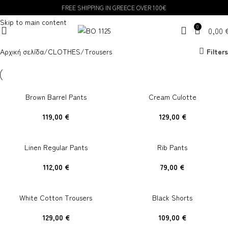
FREE SHIPPING IN GREECE OVER 100€
Skip to navigation
Skip to main content
0
0,00
Αρχική σελίδα
CLOTHES
Trousers
Filters
Brown Barrel Pants
Cream Culotte
119,00
€
129,00
€
Linen Regular Pants
Rib Pants
112,00
€
79,00
€
White Cotton Trousers
Black Shorts
129,00
€
109,00
€