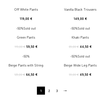
Off White Pants
Vanilla Black Trousers
119,00
€
149,00
€
-50%
Sold out
-50%
Sold out
Green Pants
Khaki Pants
59,50
€
44,50
€
119,00
€
89,00
€
-50%
-50%
Sold out
Beige Pants with String
Beige Wide Leg Pants
64,50
€
49,50
€
129,00
€
99,00
€
1
2
3
→