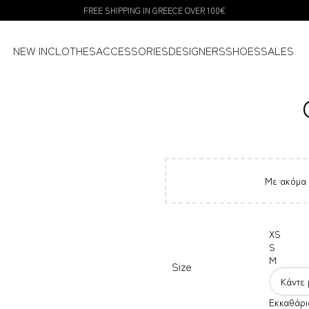
FREE SHIPPING IN GREECE OVER 100€
NEW IN
CLOTHES
ACCESSORIES
DESIGNERS
SHOES
SALES
Με ακόμα
XS
S
M
Size
Εκκαθάρι