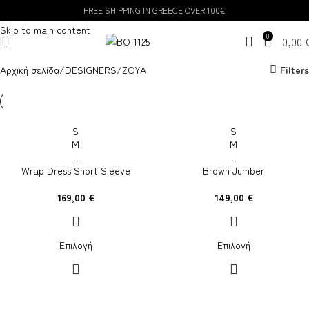
FREE SHIPPING IN GREECE OVER 100€
Skip to navigation
Skip to main content
0
0,00
Αρχική σελίδα
DESIGNERS
ZOYA
Filters
S
S
M
M
L
L
Wrap Dress Short Sleeve
Brown Jumber
169,00
€
149,00
€
Επιλογή
Επιλογή