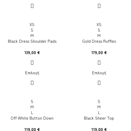
XS
XS
S
S
M
M
Black Dress Shoulder Pads
Gold Dress Ruffles
139,00
€
179,00
€
Επιλογή
Επιλογή
S
S
M
M
L
L
Off White Button Down
Black Sheer Top
119,00
€
119,00
€