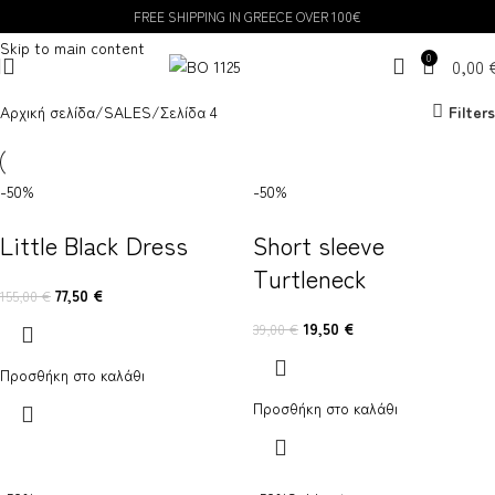
FREE SHIPPING IN GREECE OVER 100€
Skip to navigation
Skip to main content
0
0,00
Αρχική σελίδα
SALES
Σελίδα 4
Filters
-50%
-50%
Little Black Dress
Short sleeve
Turtleneck
77,50
€
155,00
€
19,50
€
39,00
€
Προσθήκη στο καλάθι
Προσθήκη στο καλάθι