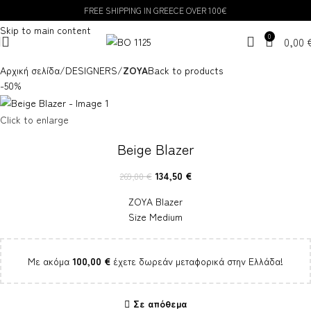
FREE SHIPPING IN GREECE OVER 100€
Skip to navigation
Skip to main content
0
0,00
Αρχική σελίδα
DESIGNERS
ZOYA
Back to products
-50%
Click to enlarge
Beige Blazer
134,50
€
269,00
€
ZOYA Blazer
Size Medium
Με ακόμα
100,00
€
έχετε δωρεάν μεταφορικά στην Ελλάδα!
Σε απόθεμα