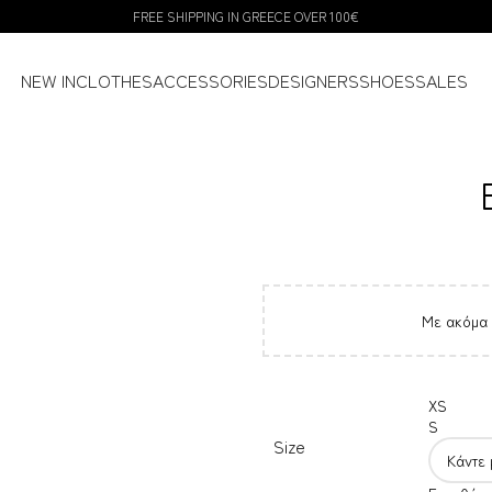
FREE SHIPPING IN GREECE OVER 100€
NEW IN
CLOTHES
ACCESSORIES
DESIGNERS
SHOES
SALES
Με ακόμα
XS
S
Size