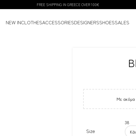
FREE SHIPPING IN GREECE OVER 100€
NEW IN
CLOTHES
ACCESSORIES
DESIGNERS
SHOES
SALES
B
Με ακόμα
38
Size