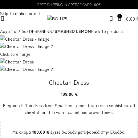
FREE SHIPPING IN GREECE OVER 100€
Skip to navigation
Skip to main content
0
0,00
Αρχική σελίδα
DESIGNERS
SMASHED LEMON
Back to products
Click to enlarge
Cheetah Dress
109,00
€
Elegant chiffon dress from Smashed Lemon features a sophisticated
cheetah print in warm camel and brown tones.
Με ακόμα
100,00
€
έχετε δωρεάν μεταφορικά στην Ελλάδα!