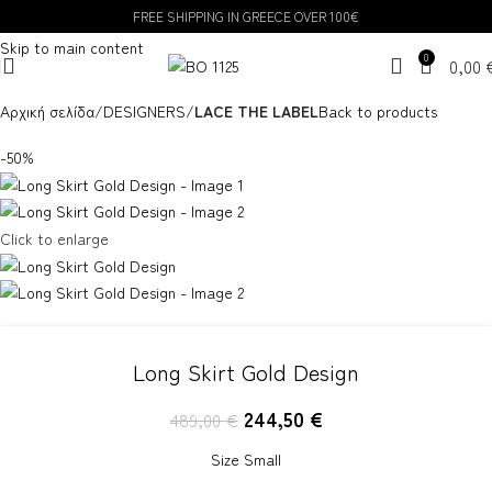
FREE SHIPPING IN GREECE OVER 100€
Skip to navigation
Skip to main content
0
0,00
Αρχική σελίδα
DESIGNERS
LACE THE LABEL
Back to products
-50%
Click to enlarge
Long Skirt Gold Design
244,50
€
489,00
€
Size Small