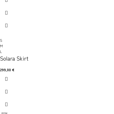
S
M
L
Solara Skirt
299,00
€
-50%