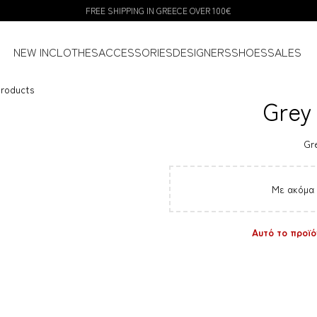
FREE SHIPPING IN GREECE OVER 100€
NEW IN
CLOTHES
ACCESSORIES
DESIGNERS
SHOES
SALES
products
Grey
Gre
Με ακόμα
Αυτό το προϊόν