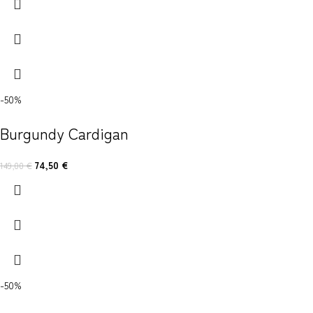
-50%
Burgundy Cardigan
74,50
€
149,00
€
-50%