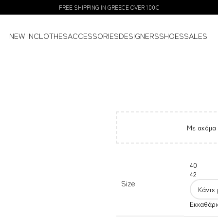
FREE SHIPPING IN GREECE OVER 100€
NEW IN
CLOTHES
ACCESSORIES
DESIGNERS
SHOES
SALES
Με ακόμα
40
42
Size
Εκκαθάρι