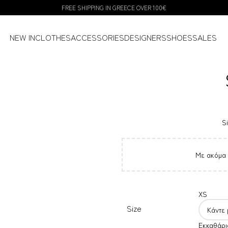
FREE SHIPPING IN GREECE OVER 100€
NEW IN
CLOTHES
ACCESSORIES
DESIGNERS
SHOES
SALES
Si
Με ακόμα
XS
Size
Εκκαθάρι