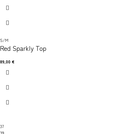
S/M
Red Sparkly Top
89,00
€
37
39