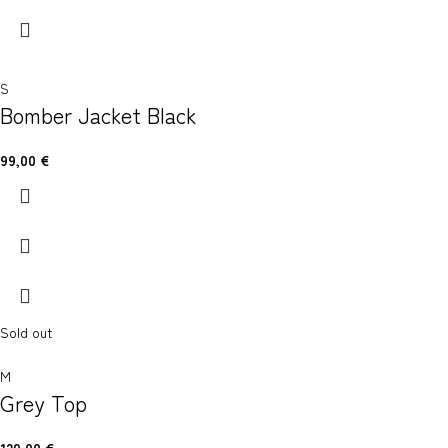
S
Bomber Jacket Black
99,00
€
Sold out
M
Grey Top